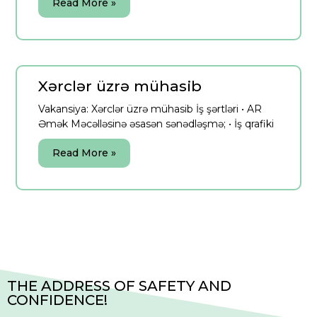
Read More »
Xərclər üzrə mühasib
Vakansiya: Xərclər üzrə mühasib İş şərtləri • AR
Əmək Məcəlləsinə əsasən sənədləşmə; • İş qrafiki
Read More »
THE ADDRESS OF SAFETY AND
CONFIDENCE!