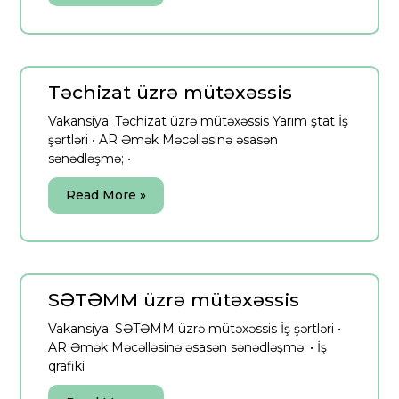
Təchizat üzrə mütəxəssis
Vakansiya: Təchizat üzrə mütəxəssis Yarım ştat İş
şərtləri • AR Əmək Məcəlləsinə əsasən
sənədləşmə; •
Read More »
SƏTƏMM üzrə mütəxəssis
Vakansiya: SƏTƏMM üzrə mütəxəssis İş şərtləri •
AR Əmək Məcəlləsinə əsasən sənədləşmə; • İş
qrafiki