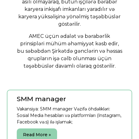
asılı olmayaraq, bütün işçilərə bərabər
karyera inkişafı imkanları yaradılır və
karyera yüksəlişinə yönəlmiş təşəbbüslər
göstərilir.
AMEC üçün ədalət və bərabərlik
prinsipləri mühüm əhəmiyyət kəsb edir,
bu səbəbdən Şirkətdə gənclərin və həssas
qrupların işə cəlb olunması üçün
təşəbbüslər davamlı olaraq göstərilir.
SMM manager
Vakansiya: SMM manager Vəzifə öhdəlikləri:
Sosial Media hesabları və platformları (İnstagram,
Facebook və.s) ilə işləmək;
Read More »