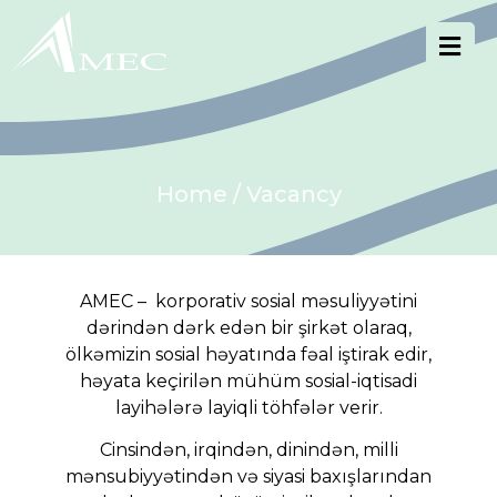
Home
/ Vacancy
AMEC – korporativ sosial məsuliyyətini
dərindən dərk edən bir şirkət olaraq,
ölkəmizin sosial həyatında fəal iştirak edir,
həyata keçirilən mühüm sosial-iqtisadi
layihələrə layiqli töhfələr verir.
Cinsindən, irqindən, dinindən, milli
mənsubiyyətindən və siyasi baxışlarından