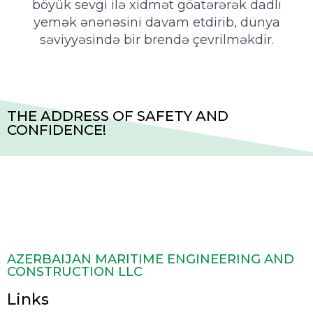
böyük sevgi ilə xidmət göatərərək dadlı
yemək ənənəsini davam etdirib, dünya
səviyyəsində bir brendə çevrilməkdir.
THE ADDRESS OF SAFETY AND
CONFIDENCE!
AZERBAIJAN MARITIME ENGINEERING AND
CONSTRUCTION LLC
Links