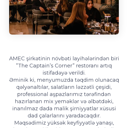
AMEC şirkətinin növbəti layihələrindən biri
”The Captain’s Corner” restoranı artıq
istifadəyə verildi.
Əminik ki, menyumuzda təqdim olunacaq
qəlyənaltılar, salatların ləzzətli çeşidi,
professional aşpazlarımız tərəfindən
hazırlanan mix yeməklər və əlbətdəki,
inanılmaz dada malik şirniyyatlar xüsusi
dad çalarlarını yaradacaqdır.
Məqsədimiz yüksək keyfiyyətlə yanaşı,