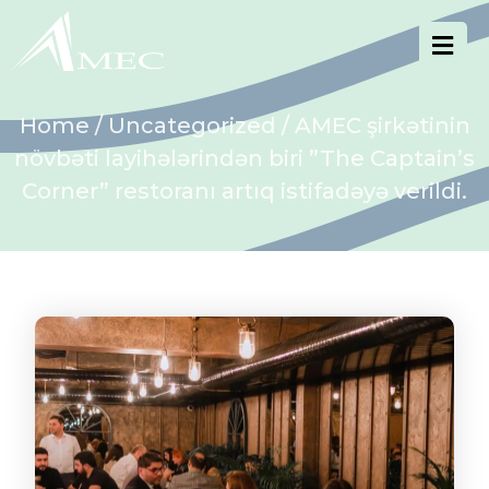
Home
/
Uncategorized
/ AMEC şirkətinin
növbəti layihələrindən biri ”The Captain’s
Corner” restoranı artıq istifadəyə verildi.