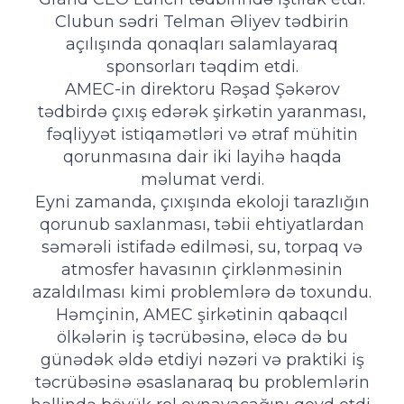
Clubun sədri Telman Əliyev tədbirin
açılışında qonaqları salamlayaraq
sponsorları təqdim etdi.
AMEC-in direktoru Rəşad Şəkərov
tədbirdə çıxış edərək şirkətin yaranması,
fəqliyyət istiqamətləri və ətraf mühitin
qorunmasına dair iki layihə haqda
məlumat verdi.
Eyni zamanda, çıxışında ekoloji tarazlığın
qorunub saxlanması, təbii ehtiyatlardan
səmərəli istifadə edilməsi, su, torpaq və
atmosfer havasının çirklənməsinin
azaldılması kimi problemlərə də toxundu.
Həmçinin, AMEC şirkətinin qabaqcıl
ölkələrin iş təcrübəsinə, eləcə də bu
günədək əldə etdiyi nəzəri və praktiki iş
təcrübəsinə əsaslanaraq bu problemlərin