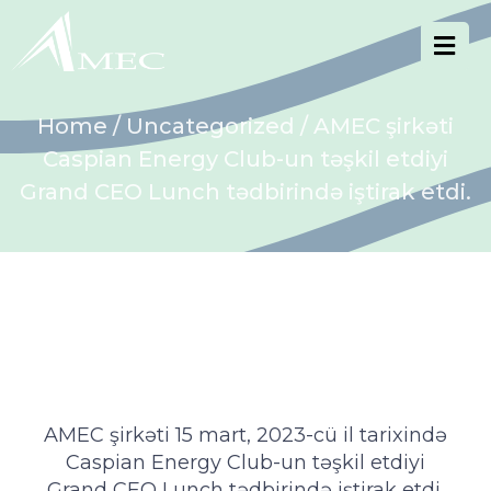
Home
/
Uncategorized
/ AMEC şirkəti
Caspian Energy Club-un təşkil etdiyi
Grand CEO Lunch tədbirində iştirak etdi.
AMEC şirkəti 15 mart, 2023-cü il tarixində
Caspian Energy Club-un təşkil etdiyi
Grand CEO Lunch tədbirində iştirak etdi.