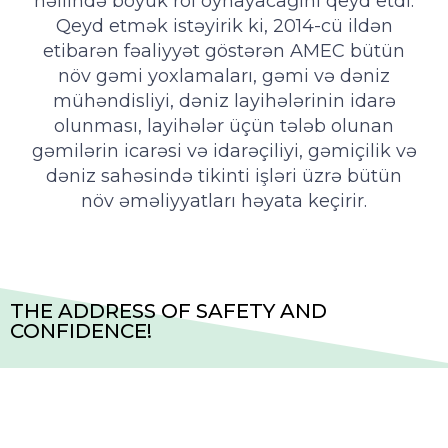
həllində böyük rol oynayacağını qeyd etdi.
Qeyd etmək istəyirik ki, 2014-cü ildən
etibarən fəaliyyət göstərən AMEC bütün
növ gəmi yoxlamaları, gəmi və dəniz
mühəndisliyi, dəniz layihələrinin idarə
olunması, layihələr üçün tələb olunan
gəmilərin icarəsi və idarəçiliyi, gəmiçilik və
dəniz sahəsində tikinti işləri üzrə bütün
növ əməliyyatları həyata keçirir.
THE ADDRESS OF SAFETY AND
CONFIDENCE!