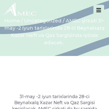
Home
/
Uncategorized
/ AMEC şirkəti 31-
may -2 iyun tarixlərində 28-ci Beynəlxalq
Xəzər Neft və Qaz Sərgisində iştirak
edəcək.
31-may -2 iyun tarixlərində 28-ci
Beynəlxalq Xəzər Neft və Qaz Sərgisi
keçiriləcək. AMEC şirkəti də bu sərgidə