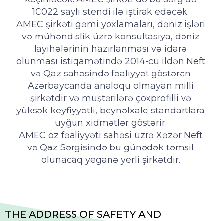
1C022 saylı stendi ilə iştirak edəcək.
AMEC şirkəti gəmi yoxlamaları, dəniz işləri
və mühəndislik üzrə konsultasiya, dəniz
layihələrinin hazırlanması və idarə
olunması istiqamətində 2014-cü ildən Neft
və Qaz sahəsində fəaliyyət göstərən
Azərbaycanda analoqu olmayan milli
şirkətdir və müştərilərə çoxprofilli və
yüksək keyfiyyətli, beynəlxalq standartlara
uyğun xidmətlər göstərir.
AMEC öz fəaliyyəti sahəsi üzrə Xəzər Neft
və Qaz Sərgisində bu günədək təmsil
olunacaq yeganə yerli şirkətdir.
THE ADDRESS OF SAFETY AND