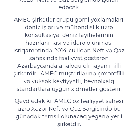
edəcək.
AMEC şirkətlər qrupu gəmi yoxlamaları,
dəniz işləri və mühəndislik üzrə
konsultasiya, dəniz layihələrinin
hazırlanması və idarə olunması
istiqamətində 2014-cü ildən Neft və Qaz
sahəsində fəaliyyət göstərən
Azərbaycanda analoqu olmayan milli
şirkətdir. AMEC müştərilərinə çoxprofilli
və yüksək keyfiyyətli, beynəlxalq
standartlara uyğun xidmətlər göstərir.
Qeyd edək ki, AMEC öz fəaliyyət sahəsi
üzrə Xəzər Neft və Qaz Sərgisində bu
günədək təmsil olunacaq yeganə yerli
şirkətdir.