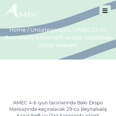
Home
/
Uncategorized
/ AMEC 29-cu
Beynəlxalq Xəzər Neft və Qaz Sərgisində
iştirak edəcək!
AMEC 4-6 iyun tarixlərində Bakı Ekspo
Mərkəzində keçirələcək 29-cu Beynəlxalq
Xəzər Neft və Qaz Sərgisində iştirak