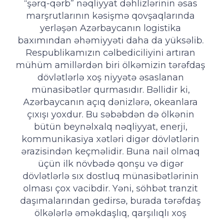
“şərq-qərb” nəqliyyat dəhlizlərinin əsas
marşrutlarının kəsişmə qovşaqlarında
yerləşən Azərbaycanın logistika
baxımından əhəmiyyəti daha da yüksəlib.
Respublikamızın cəlbediciliyini artıran
mühüm amillərdən biri ölkəmizin tərəfdaş
dövlətlərlə xoş niyyətə əsaslanan
münasibətlər qurmasıdır. Bəllidir ki,
Azərbaycanın açıq dənizlərə, okeanlara
çıxışı yoxdur. Bu səbəbdən də ölkənin
bütün beynəlxalq nəqliyyat, enerji,
kommunikasiya xətləri digər dövlətlərin
ərazisindən keçməlidir. Buna nail olmaq
üçün ilk növbədə qonşu və digər
dövlətlərlə sıx dostluq münasibətlərinin
olması çox vacibdir. Yəni, söhbət tranzit
daşımalarından gedirsə, burada tərəfdaş
ölkələrlə əməkdaşlıq, qarşılıqlı xoş