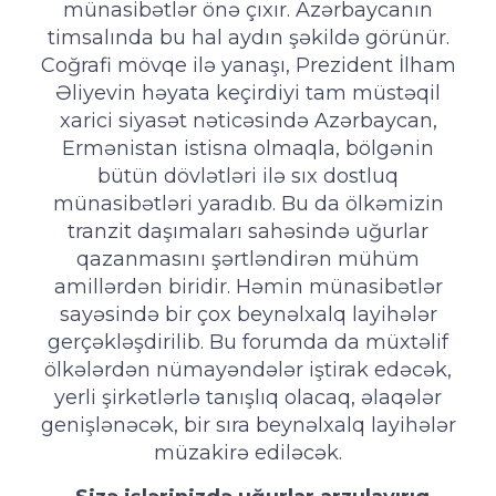
münasibətlər önə çıxır. Azərbaycanın
timsalında bu hal aydın şəkildə görünür.
Coğrafi mövqe ilə yanaşı, Prezident İlham
Əliyevin həyata keçirdiyi tam müstəqil
xarici siyasət nəticəsində Azərbaycan,
Ermənistan istisna olmaqla, bölgənin
bütün dövlətləri ilə sıx dostluq
münasibətləri yaradıb. Bu da ölkəmizin
tranzit daşımaları sahəsində uğurlar
qazanmasını şərtləndirən mühüm
amillərdən biridir. Həmin münasibətlər
sayəsində bir çox beynəlxalq layihələr
gerçəkləşdirilib. Bu forumda da müxtəlif
ölkələrdən nümayəndələr iştirak edəcək,
yerli şirkətlərlə tanışlıq olacaq, əlaqələr
genişlənəcək, bir sıra beynəlxalq layihələr
müzakirə ediləcək.