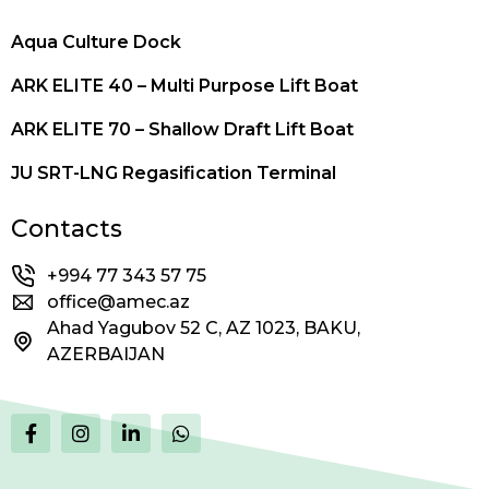
Aqua Culture Dock
ARK ELITE 40 – Multi Purpose Lift Boat
ARK ELITE 70 – Shallow Draft Lift Boat
JU SRT-LNG Regasification Terminal
Contacts
+994 77 343 57 75
office@amec.az
Ahad Yagubov 52 C, AZ 1023, BAKU,
AZERBAIJAN