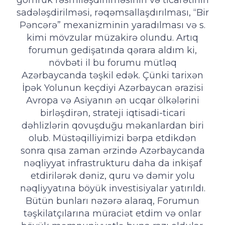
sadələşdirilməsi, rəqəmsallaşdırılması, “Bir
Pəncərə” mexanizminin yaradılması və s.
kimi mövzular müzakirə olundu. Artıq
forumun gedişatında qərara aldım ki,
növbəti il bu forumu mütləq
Azərbaycanda təşkil edək. Çünki tarixən
İpək Yolunun keçdiyi Azərbaycan ərazisi
Avropa və Asiyanın ən ucqar ölkələrini
birləşdirən, strateji iqtisadi-ticari
dəhlizlərin qovuşduğu məkanlardan biri
olub. Müstəqilliyimizi bərpa etdikdən
sonra qısa zaman ərzində Azərbaycanda
nəqliyyat infrastrukturu daha da inkişaf
etdirilərək dəniz, quru və dəmir yolu
nəqliyyatına böyük investisiyalar yatırıldı.
Bütün bunları nəzərə alaraq, Forumun
təşkilatçılarına müraciət etdim və onlar