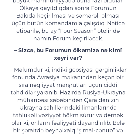
böyük məmnuniyyətlə buna razı oldular.
Ölkəyə qayıtdıqdan sonra Forumun
Bakıda keçirilməsi və səmərəli olması
üçün bütün komandamla çalışdıq. Nəticə
etibarilə, bu ay “Four Season” otelində
həmin Forum keçiriləcək.
– Sizcə, bu Forumun ölkəmizə nə kimi
xeyri var?
– Məlumdur ki, indiki geosiyasi gərginliklər
fonunda Avrasiya məkanından keçən bir
sıra nəqliyyat marşrutları üçün ciddi
təhdidlər yaranıb. Hazırda Rusiya-Ukrayna
müharibəsi səbəbindən Qara dənizin
Ukrayna sahillərindəki limanlarında
təhlükəli vəziyyət hökm sürür və demək
olar ki, onların fəaliyyəti dayandırılıb. Belə
bir şəraitdə beynəlxalq “şimal-cənub” və