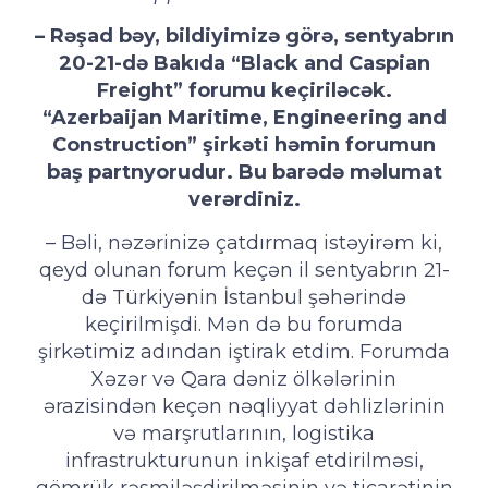
– Rəşad bəy, bildiyimizə görə, sentyabrın
20-21-də Bakıda “Black and Caspian
Freight” forumu keçiriləcək.
“Azerbaijan Maritime, Engineering and
Construction” şirkəti həmin forumun
baş partnyorudur. Bu barədə məlumat
verərdiniz.
– Bəli, nəzərinizə çatdırmaq istəyirəm ki,
qeyd olunan forum keçən il sentyabrın 21-
də Türkiyənin İstanbul şəhərində
keçirilmişdi. Mən də bu forumda
şirkətimiz adından iştirak etdim. Forumda
Xəzər və Qara dəniz ölkələrinin
ərazisindən keçən nəqliyyat dəhlizlərinin
və marşrutlarının, logistika
infrastrukturunun inkişaf etdirilməsi,
gömrük rəsmiləşdirilməsinin və ticarətinin