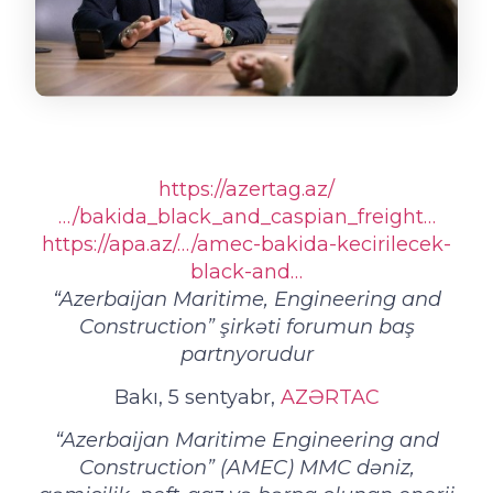
https://azertag.az/
…/bakida_black_and_caspian_freight…
https://apa.az/…/amec-bakida-kecirilecek-
black-and…
“Azerbaijan Maritime, Engineering and
Construction” şirkəti forumun baş
partnyorudur
Bakı, 5 sentyabr,
AZƏRTAC
“Azerbaijan Maritime Engineering and
Construction” (AMEC) MMC dəniz,