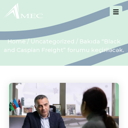
Home
/
Uncategorized
/ Bakıda “Black
and Caspian Freight” forumu keçiriləcək.