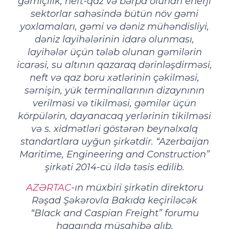
gəmiçilik, neft-qaz və bərpa olunan enerji
sektorlar sahəsində bütün növ gəmi
yoxlamaları, gəmi və dəniz mühəndisliyi,
dəniz layihələrinin idarə olunması,
layihələr üçün tələb olunan gəmilərin
icarəsi, su altının qazaraq dərinləşdirməsi,
neft və qaz boru xətlərinin çəkilməsi,
sərnişin, yük terminallarının dizaynının
verilməsi və tikilməsi, gəmilər üçün
körpülərin, dayanacaq yerlərinin tikilməsi
və s. xidmətləri göstərən beynəlxalq
standartlara uyğun şirkətdir. “Azerbaijan
Maritime, Engineering and Construction”
şirkəti 2014-cü ildə təsis edilib.
AZƏRTAC
-ın müxbiri şirkətin direktoru
Rəşad Şəkərovla Bakıda keçiriləcək
“Black and Caspian Freight” forumu
haqqında müsahibə alıb.