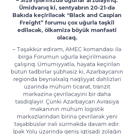
– Sizə işlərinizdə uğurlar arzulayırıq.
Ümidvarıq ki, sentyabrın 20-21-də
Bakıda keçiriləcək “Black and Caspian
Freight” forumu çox uğurla təşkil
ediləcək, ölkəmizə böyük mənfəəti
olacaq.
– Təşəkkür edirəm, AMEC komandası ilə
birgə Forumun uğurla keçirilməsinə
çalışırıq. Ümumiyyətlə, həyata keçirilən
bütün tədbirlər şübhəsiz ki, Azərbaycanın
regionda beynəlxalq nəqliyyat dəhlizləri
üzərində mühüm ticarət, tranzit
mərkəzinə çevriləcəyini bir daha
təsdiqləyir. Çünki Azərbaycan Avrasiya
məkanının mühüm logistik
mərkəzlərindən birinə çevrilərək yeni
təşəbbüslər irəli sürməkdə davam edir.
İpək Yolu üzərində geniş iqtisadi zolağın